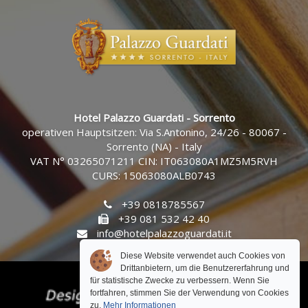
Hotel Palazzo Guardati - Sorrento
operativen Hauptsitzen: Via S.Antonino, 24/26 - 80067 -
Sorrento (NA) - Italy
VAT N° 03265071211 CIN: IT063080A1MZ5M5RVH
CURS: 15063080ALB0743
+39 0818785567
+39 081 532 42 40
info@hotelpalazzoguardati.it
Diese Website verwendet auch Cookies von
Drittanbietern, um die Benutzererfahrung und
für statistische Zwecke zu verbessern. Wenn Sie
fortfahren, stimmen Sie der Verwendung von Cookies
zu.
Mehr Informationen