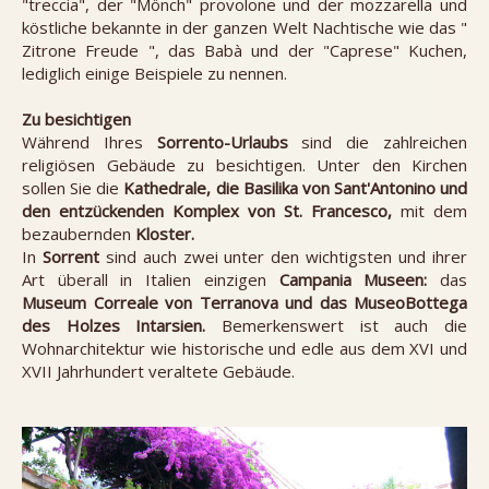
"treccia", der "Mönch" provolone und der mozzarella und
köstliche bekannte in der ganzen Welt Nachtische wie das "
Zitrone Freude ", das Babà und der "Caprese" Kuchen,
lediglich einige Beispiele zu nennen.
Zu besichtigen
Während Ihres
Sorrento-Urlaubs
sind die zahlreichen
religiösen Gebäude zu besichtigen. Unter den Kirchen
sollen Sie die
Kathedrale, die Basilika von Sant'Antonino und
den entzückenden Komplex von St. Francesco,
mit dem
bezaubernden
Kloster.
In
Sorrent
sind auch zwei unter den wichtigsten und ihrer
Art überall in Italien einzigen
Campania Museen:
das
Museum Correale von Terranova und das MuseoBottega
des Holzes Intarsien.
Bemerkenswert ist auch die
Wohnarchitektur wie historische und edle aus dem XVI und
XVII Jahrhundert veraltete Gebäude.