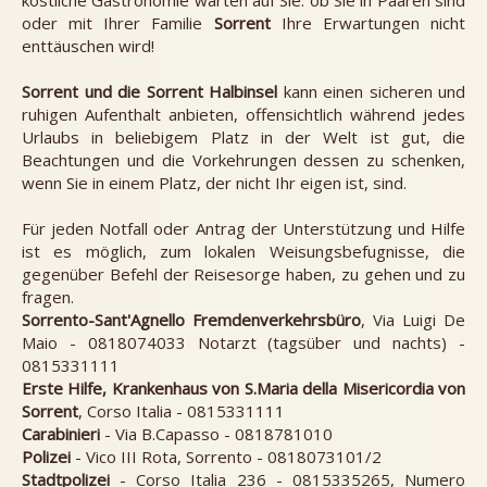
köstliche Gastronomie warten auf Sie: ob Sie in Paaren sind
oder mit Ihrer Familie
Sorrent
Ihre Erwartungen nicht
enttäuschen wird!
Sorrent und die Sorrent Halbinsel
kann einen sicheren und
ruhigen Aufenthalt anbieten, offensichtlich während jedes
Urlaubs in beliebigem Platz in der Welt ist gut, die
Beachtungen und die Vorkehrungen dessen zu schenken,
wenn Sie in einem Platz, der nicht Ihr eigen ist, sind.
Für jeden Notfall oder Antrag der Unterstützung und Hilfe
ist es möglich, zum lokalen Weisungsbefugnisse, die
gegenüber Befehl der Reisesorge haben, zu gehen und zu
fragen.
Sorrento-Sant'Agnello Fremdenverkehrsbüro
, Via Luigi De
Maio - 0818074033 Notarzt (tagsüber und nachts) -
0815331111
Erste Hilfe, Krankenhaus von S.Maria della Misericordia von
Sorrent
, Corso Italia - 0815331111
Carabinieri
- Via B.Capasso - 0818781010
Polizei
- Vico III Rota, Sorrento - 0818073101/2
Stadtpolizei
- Corso Italia 236 - 0815335265, Numero