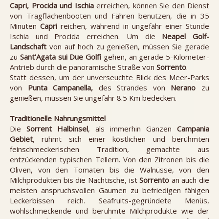
Capri, Procida und Ischia
erreichen, können Sie den Dienst
von Tragflächenbooten und Fähren benutzen, die in 35
Minuten
Capri
reichen, während in ungefähr einer Stunde
Ischia und Procida erreichen. Um die
Neapel Golf-
Landschaft
von auf hoch zu genießen, müssen Sie gerade
zu
Sant'Agata sui Due Golfi
gehen, an gerade 5-Kilometer-
Antrieb durch die panoramische Straße von
Sorrento
.
Statt dessen, um der unverseuchte Blick des Meer-Parks
von
Punta Campanella,
des Strandes von
Nerano
zu
genießen, müssen Sie ungefähr 8.5 Km bedecken.
Traditionelle Nahrungsmittel
Die
Sorrent Halbinsel
, als immerhin Ganzen
Campania
Gebiet
, rühmt sich einer köstlichen und berühmten
feinschmeckerischen Tradition, gemachte aus
entzückenden typischen Tellern. Von den Zitronen bis die
Oliven, von den Tomaten bis die Walnüsse, von den
Milchprodukten bis die Nachtische, ist
Sorrento
an auch die
meisten anspruchsvollen Gaumen zu befriedigen fähigen
Leckerbissen reich. Seafruits-gegründete Menüs,
wohlschmeckende und berühmte Milchprodukte wie der