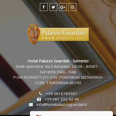
Hotel Palazzo Guardati - Sorrento
Sede operativa: Via S.Antonino, 24/26 - 80067 -
Sorrento (NA) - Italy
P.IVA 03265071211 CIN: IT063080A1MZ5M5RVH
CURS: 15063080ALB0743
+39 0818785567
+39 081 532 42 40
info@hotelpalazzoguardati.it